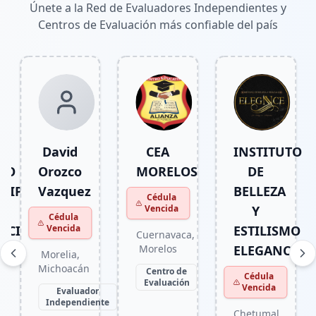
Únete a la Red de Evaluadores Independientes y
Centros de Evaluación más confiable del país
CEA
INSTITUTO
CECODEP
MORELOS
DE
Cédula
BELLEZA
Vencida
Cédula
Vencida
Y
Teziutlan
,
ESTILISMO
Puebla
Cuernavaca
,
Morelos
ELEGANCE
Centro de
Evaluación
Centro de
Cédula
Evaluación
Vencida
r
nte
Chetumal
,